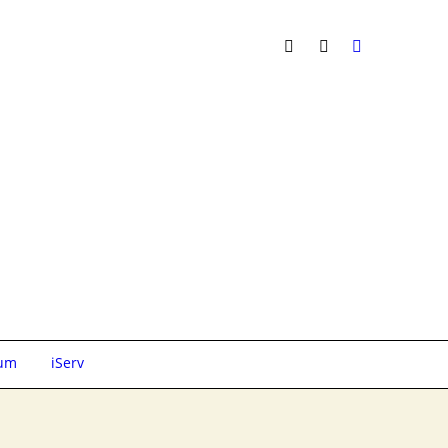
sum
iServ